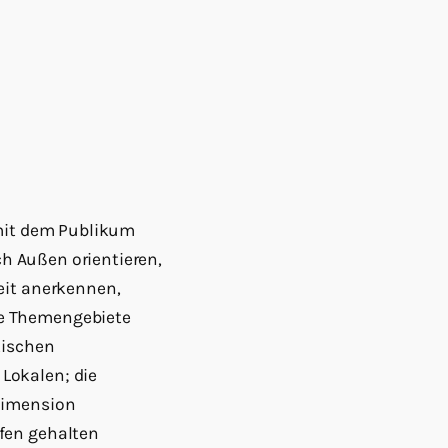
 mit dem Publikum
ch Außen orientieren,
eit anerkennen,
re Themengebiete
tischen
Lokalen; die
 Dimension
fen gehalten