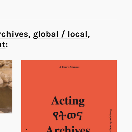
rchives
,
global / local
,
nt
: