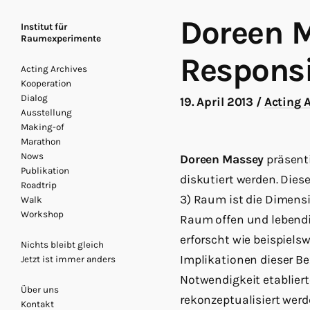
Doreen 
Institut für
Raumexperimente
Responsi
Acting Archives
Kooperation
Dialog
19. April 2013
/
Acting 
Ausstellung
Making-of
Marathon
Nows
Doreen Massey
präsenti
Publikation
diskutiert werden. Diese
Roadtrip
3) Raum ist die Dimensi
Walk
Workshop
Raum offen und lebendi
erforscht wie beispiels
Nichts bleibt gleich
Implikationen dieser B
Jetzt ist immer anders
Notwendigkeit etablier
Über uns
rekonzeptualisiert wer
Kontakt