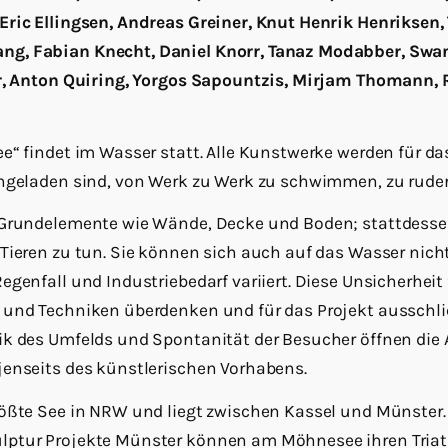
Eric Ellingsen, Andreas Greiner, Knut Henrik Henriksen,
g, Fabian Knecht, Daniel Knorr, Tanaz Modabber, Swan
er, Anton Quiring, Yorgos Sapountzis, Mirjam Thomann, 
e“ findet im Wasser statt. Alle Kunstwerke werden für da
ngeladen sind, von Werk zu Werk zu schwimmen, zu ruder
 Grundelemente wie Wände, Decke und Boden; stattdesse
Tieren zu tun. Sie können sich auch auf das Wasser nicht
genfall und Industriebedarf variiert. Diese Unsicherheit 
 und Techniken überdenken und für das Projekt ausschl
ik des Umfelds und Spontanität der Besucher öffnen die 
jenseits des künstlerischen Vorhabens.
rößte See in NRW und liegt zwischen Kassel und Münster.
ptur Projekte Münster können am Möhnesee ihren Triat