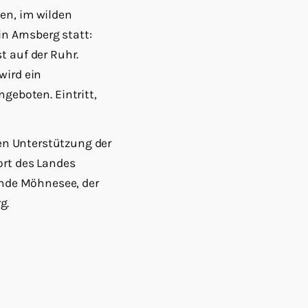
en, im wilden
in Arnsberg statt:
t auf der Ruhr.
wird ein
eboten. Eintritt,
hen Unterstützung der
ort des Landes
einde Möhnesee, der
g.