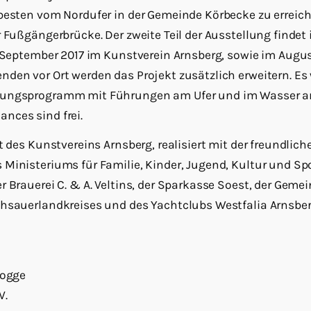
besten vom Nordufer in der Gemeinde Körbecke zu erreich
 Fußgängerbrücke. Der zweite Teil der Ausstellung findet 
. September 2017 im Kunstverein Arnsberg, sowie im Augus
den vor Ort werden das Projekt zusätzlich erweitern. Es 
ungsprogramm mit Führungen am Ufer und im Wasser ang
nces sind frei.
t des Kunstvereins Arnsberg, realisiert mit der freundlic
Ministeriums für Familie, Kinder, Jugend, Kultur und Sp
r Brauerei C. & A. Veltins, der Sparkasse Soest, der Gem
chsauerlandkreises und des Yachtclubs Westfalia Arnsber
Rogge
V.