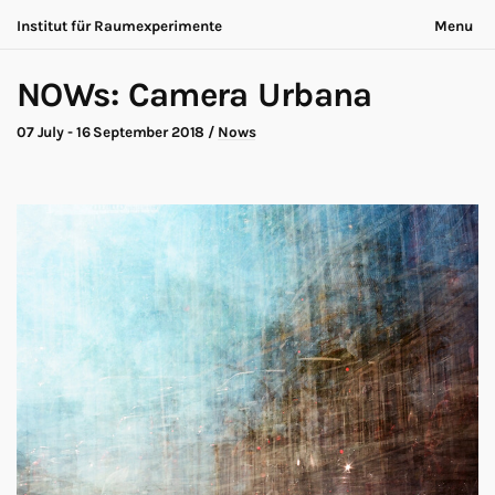
Institut für Raumexperimente
Menu
Acting Archives
Nothing is ever the same
NOWs: Camera Urbana
Collaboration
Now is always different
Conversation
07 July - 16 September 2018
/
Nows
Exhibition
About
Making of
Contact
Marathon
Participants
Nows
Privacy
Publication
Legal
Road Trip
Walk
Deutsch
Workshop
Search