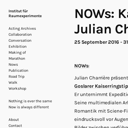
NOWs: Ka
Institut für
Raumexperimente
Julian C
Acting Archives
Collaboration
Conversation
25 September 2016 - 3
Exhibition
Making of
Marathon
Nows
NOWs
:
Publication
Road Trip
Julian Charrière präsen
Walk
Goslarer Kaiserringsti
Workshop
Er unternimmt Expeditio
Nothing is ever the same
Seine multimedialen Ar
Now is always different
Romantik mit Sciene-Fic
eindrucksvoll vor Augen,
About
Contact
Bilder zwischen verfüh