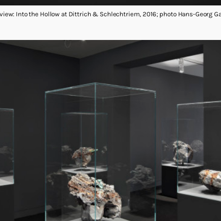
onview: Into the Hollow at Dittrich & Schlechtriem, 2016; photo Hans-Georg G