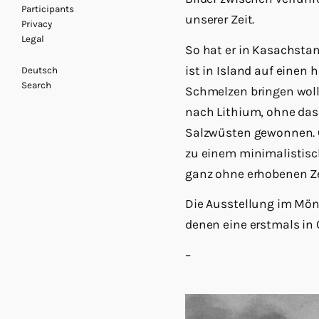
Participants
unserer Zeit.
Privacy
Legal
So hat er in Kasachstan
ist in Island auf einen
Deutsch
Search
Schmelzen bringen wollt
nach Lithium, ohne das 
Salzwüsten gewonnen. C
zu einem minimalistis
ganz ohne erhobenen Ze
Die Ausstellung im Mön
denen eine erstmals in 
–