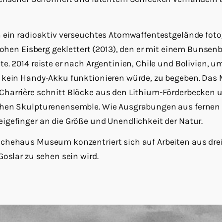
 ein radioaktiv verseuchtes Atomwaffentestgelände fotog
 hohen Eisberg geklettert (2013), den er mit einem Bunse
e. 2014 reiste er nach Argentinien, Chile und Bolivien, u
kein Handy-Akku funktionieren würde, zu begeben. Das Me
harrière schnitt Blöcke aus den Lithium-Förderbecken u
chen Skulpturenensemble. Wie Ausgrabungen aus fernen
igefinger an die Größe und Unendlichkeit der Natur.
chehaus Museum konzentriert sich auf Arbeiten aus drei
Goslar zu sehen sein wird.