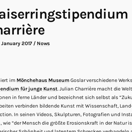
iserringstipendium 
harrière
1 January 2017
/
Nows
tiert im
Mönchehaus Museum
Goslar verschiedene Werks
pendium für junge Kunst
. Julian Charrière macht die Wel
nen in ferne Länder und bezeichnet sich selbst als “Zuk
beiten verbinden bildende Kunst mit Wissenschaft, Land-
tion. In seinen Videos, Skulpturen, Fotografien und Insta
 wie “der Mensch die größte Erosionskraft in der Natur ist
rerischer Schönheit und latentem Schrecken verhandeln 